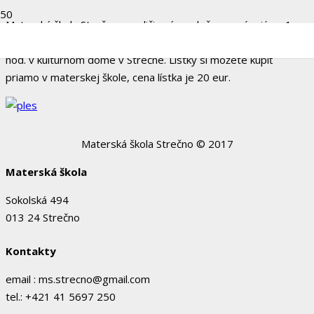
Materská škola Strečno a rodičia vás srdečne pozývajú na 1.
škôlkársky ples, ktorý sa bude konať 17. januára 2015 o 19,00
hod. v kultúrnom dome v Strečne. Lístky si môžete kúpiť
priamo v materskej škole, cena lístka je 20 eur.
Materská škola Strečno © 2017
Materská škola
Sokolská 494
013 24 Strečno
Kontakty
email : ms.strecno@gmail.com
tel.: +421 41 5697 250