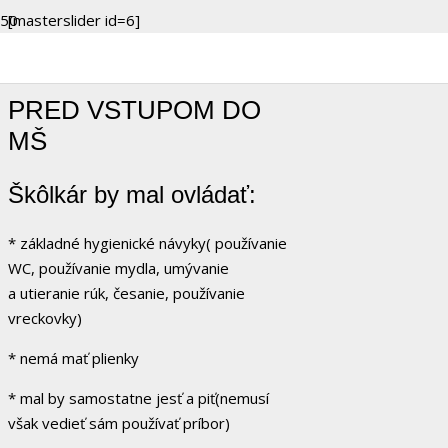
[masterslider id=6]
PRED VSTUPOM DO
MŠ
Škôlkár by mal ovládať:
* základné hygienické návyky( používanie
WC, používanie mydla, umývanie
a utieranie rúk, česanie, používanie
vreckovky)
* nemá mať plienky
* mal by samostatne jesť a piť(nemusí
však vedieť sám používať príbor)